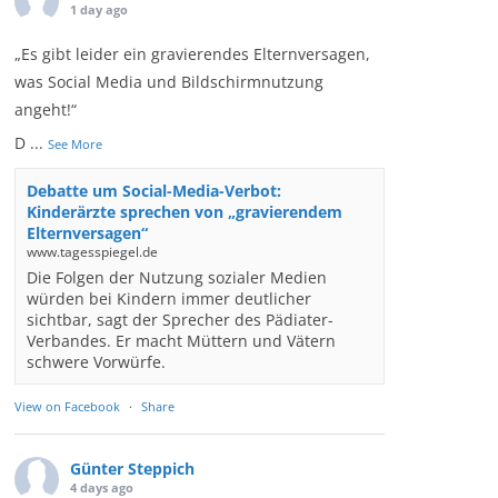
1 day ago
„Es gibt leider ein gravierendes Elternversagen,
was Social Media und Bildschirmnutzung
angeht!“
D
...
See More
Debatte um Social-Media-Verbot:
Kinderärzte sprechen von „gravierendem
Elternversagen“
www.tagesspiegel.de
Die Folgen der Nutzung sozialer Medien
würden bei Kindern immer deutlicher
sichtbar, sagt der Sprecher des Pädiater-
Verbandes. Er macht Müttern und Vätern
schwere Vorwürfe.
View on Facebook
·
Share
Günter Steppich
4 days ago