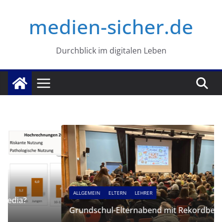
Zum
medien-sicher.de
Inhalt
springen
Durchblick im digitalen Leben
ALLGEMEIN
ELTERN
LEHRER
Grundschul-Elternabend mit Rekordbesuch