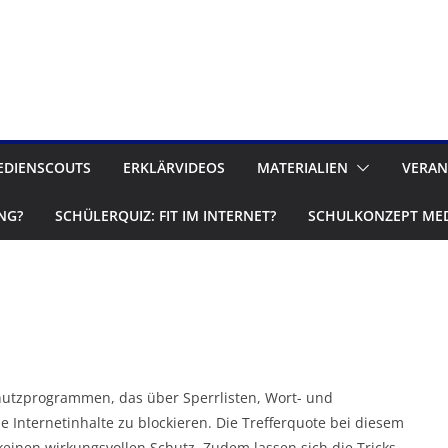
EDIENSCOUTS
ERKLÄRVIDEOS
MATERIALIEN
VERAN
NG?
SCHÜLERQUIZ: FIT IM INTERNET?
SCHULKONZEPT ME
chutzprogrammen, das über Sperrlisten, Wort- und
 Internetinhalte zu blockieren. Die Trefferquote bei diesem
 keinen wirkungsvollen Schutz. Zudem lassen sich die Tricks