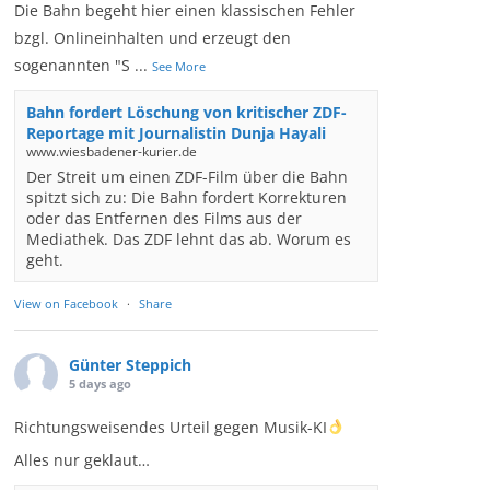
Die Bahn begeht hier einen klassischen Fehler
bzgl. Onlineinhalten und erzeugt den
sogenannten "S
...
See More
Bahn fordert Löschung von kritischer ZDF-
Reportage mit Journalistin Dunja Hayali
www.wiesbadener-kurier.de
Der Streit um einen ZDF-Film über die Bahn
spitzt sich zu: Die Bahn fordert Korrekturen
oder das Entfernen des Films aus der
Mediathek. Das ZDF lehnt das ab. Worum es
geht.
View on Facebook
·
Share
Günter Steppich
5 days ago
Richtungsweisendes Urteil gegen Musik-KI
Alles nur geklaut…