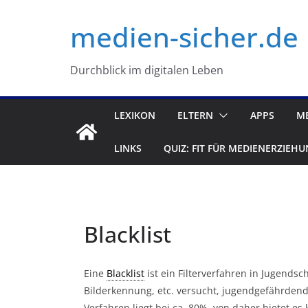
Zum
medien-sicher.de
Inhalt
springen
Durchblick im digitalen Leben
LEXIKON
ELTERN
APPS
M
LINKS
QUIZ: FIT FÜR MEDIENERZIEHU
Blacklist
Eine
Blacklist
ist ein Filterverfahren in Jugends
Bilderkennung, etc. versucht, jugendgefährdende
Verfahren liegt bei ca. 80%, von daher bietet es