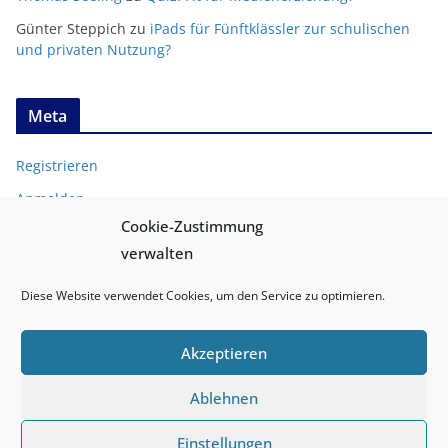
Günter Steppich
zu
iPads für Fünftklässler zur schulischen
und privaten Nutzung?
Meta
Registrieren
Anmelden
Cookie-Zustimmung
Entries
RSS
verwalten
Comments
RSS
Diese Website verwendet Cookies, um den Service zu optimieren.
Akzeptieren
Ablehnen
Copyright © 2026
medien-sicher.de
. Alle Rechte vorbehalten.
Einstellungen