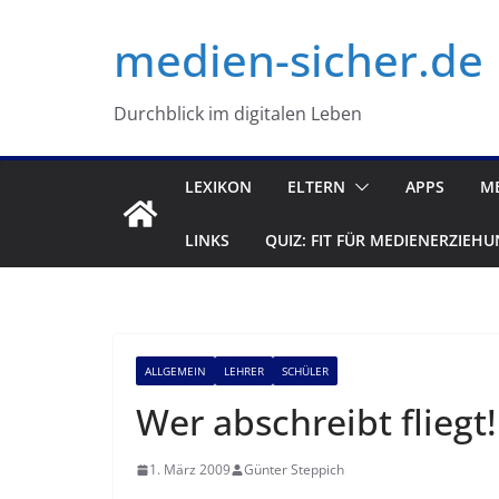
Zum
medien-sicher.de
Inhalt
springen
Durchblick im digitalen Leben
LEXIKON
ELTERN
APPS
M
LINKS
QUIZ: FIT FÜR MEDIENERZIEHU
ALLGEMEIN
LEHRER
SCHÜLER
Wer abschreibt fliegt!
1. März 2009
Günter Steppich