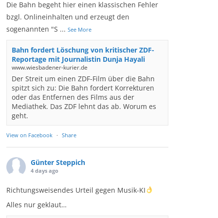
Die Bahn begeht hier einen klassischen Fehler
bzgl. Onlineinhalten und erzeugt den
sogenannten "S
...
See More
Bahn fordert Löschung von kritischer ZDF-
Reportage mit Journalistin Dunja Hayali
www.wiesbadener-kurier.de
Der Streit um einen ZDF-Film über die Bahn
spitzt sich zu: Die Bahn fordert Korrekturen
oder das Entfernen des Films aus der
Mediathek. Das ZDF lehnt das ab. Worum es
geht.
View on Facebook
·
Share
Günter Steppich
4 days ago
Richtungsweisendes Urteil gegen Musik-KI
Alles nur geklaut…