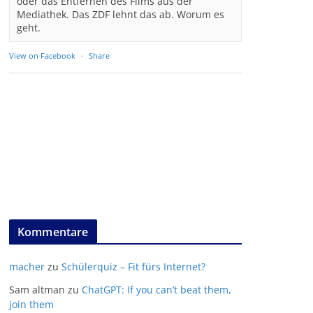
oder das Entfernen des Films aus der
Mediathek. Das ZDF lehnt das ab. Worum es
geht.
View on Facebook
·
Share
Kommentare
macher
zu
Schülerquiz – Fit fürs Internet?
Sam altman
zu
ChatGPT: If you can’t beat them,
join them