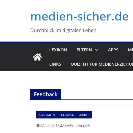
Zum
medien-sicher.de
Inhalt
springen
Durchblick im digitalen Leben
LEXIKON
ELTERN
APPS
M
LINKS
QUIZ: FIT FÜR MEDIENERZIEHU
Feedback
ALLGEMEIN
FEEDBACK
LEHRER
22. Juli 2014
Günter Steppich