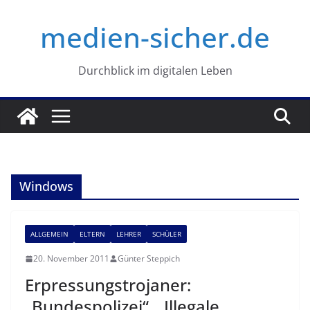
Zum
medien-sicher.de
Inhalt
springen
Durchblick im digitalen Leben
Windows
ALLGEMEIN
ELTERN
LEHRER
SCHÜLER
20. November 2011
Günter Steppich
Erpressungstrojaner:
„Bundespolizei“, „Illegale