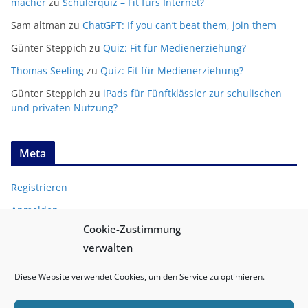
macher
zu
Schülerquiz – Fit fürs Internet?
Sam altman
zu
ChatGPT: If you can’t beat them, join them
Günter Steppich
zu
Quiz: Fit für Medienerziehung?
Thomas Seeling
zu
Quiz: Fit für Medienerziehung?
Günter Steppich
zu
iPads für Fünftklässler zur schulischen
und privaten Nutzung?
Meta
Registrieren
Anmelden
Cookie-Zustimmung
Entries
RSS
verwalten
Comments
RSS
Diese Website verwendet Cookies, um den Service zu optimieren.