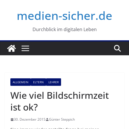
Zum
medien-sicher.de
Inhalt
springen
Durchblick im digitalen Leben
ALLGEMEIN
ELTERN
LEHRER
Wie viel Bildschirmzeit
ist ok?
30. Dezember 2015
Günter Steppich