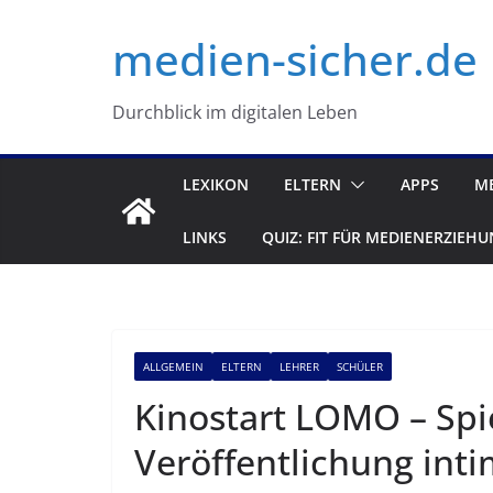
Zum
medien-sicher.de
Inhalt
springen
Durchblick im digitalen Leben
LEXIKON
ELTERN
APPS
M
LINKS
QUIZ: FIT FÜR MEDIENERZIEHU
ALLGEMEIN
ELTERN
LEHRER
SCHÜLER
Kinostart LOMO – Spie
Veröffentlichung int