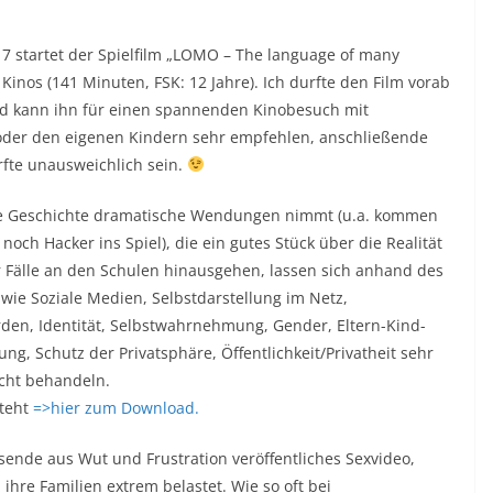
17 startet der Spielfilm „LOMO – The language of many
 Kinos (141 Minuten, FSK: 12 Jahre). Ich durfte den Film vorab
 kann ihn für einen spannenden Kinobesuch mit
oder den eigenen Kindern sehr empfehlen, anschließende
rfte unausweichlich sein.
e Geschichte dramatische Wendungen nimmt (u.a. kommen
och Hacker ins Spiel), die ein gutes Stück über die Realität
r Fälle an den Schulen hinausgehen, lassen sich anhand des
wie Soziale Medien, Selbstdarstellung im Netz,
en, Identität, Selbstwahrnehmung, Gender, Eltern-Kind-
sung, Schutz der Privatsphäre, Öffentlichkeit/Privatheit sehr
icht behandeln.
steht
=>hier zum Download.
sende aus Wut und Frustration veröffentliches Sexvideo,
ihre Familien extrem belastet. Wie so oft bei