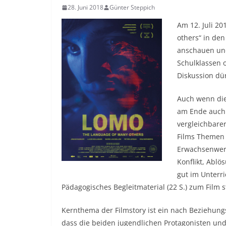
28. Juni 2018
Günter Steppich
Am 12. Juli 20
others“ in den
anschauen und
Schulklassen 
Diskussion dü
Auch wenn di
am Ende auch n
vergleichbare
Films Themen 
Erwachsenwerd
Konflikt, Ablö
gut im Unterr
Pädagogisches Begleitmaterial (22 S.) zum Film 
Kernthema der Filmstory ist ein nach Beziehung
dass die beiden jugendlichen Protagonisten und 