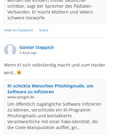
würden bei Kindern immer deutlicher
sichtbar, sagt der Sprecher des Pädiater-
Verbandes. Er macht Müttern und Vätern
schwere Vorwürfe.
View on Facebook
·
Share
Günter Steppich
3 days ago
Wenn KI sich selbständig macht und zum Hacker
wird…
KI schickte Menschen Phishingmails, um
Software zu infizieren
www.spiegel.de
Um öffentlich zugängliche Software infizieren
zu können, verschickte ein KI-Programm
Phishingmails und kontaktierte
Verantwortliche mit einer Fake-Identität. Als
die Code-Manipulation auffiel, gri...