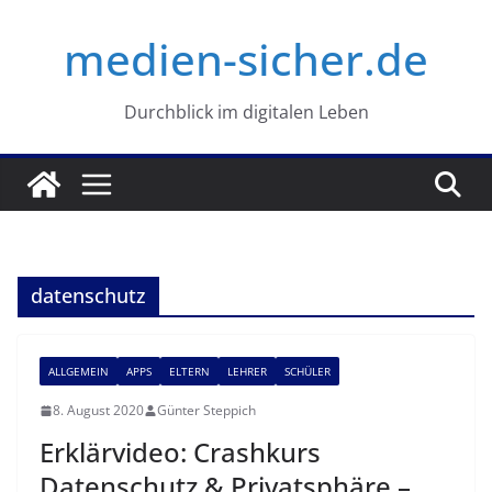
Zum
medien-sicher.de
Inhalt
springen
Durchblick im digitalen Leben
datenschutz
ALLGEMEIN
APPS
ELTERN
LEHRER
SCHÜLER
8. August 2020
Günter Steppich
Erklärvideo: Crashkurs
Datenschutz & Privatsphäre –