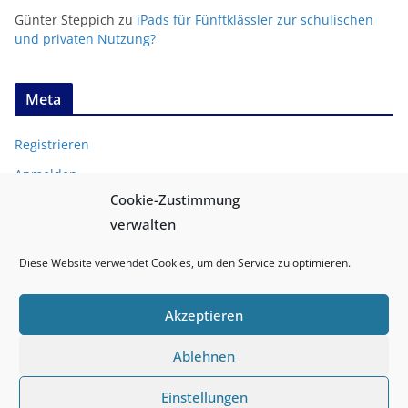
Günter Steppich
zu
iPads für Fünftklässler zur schulischen
und privaten Nutzung?
Meta
Registrieren
Anmelden
Cookie-Zustimmung
Entries
RSS
verwalten
Comments
RSS
Diese Website verwendet Cookies, um den Service zu optimieren.
Akzeptieren
Ablehnen
Copyright © 2026
medien-sicher.de
. Alle Rechte vorbehalten.
Einstellungen
Theme:
ColorMag
von ThemeGrill. Präsentiert von
WordPress
.