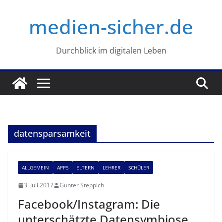
Zum
medien-sicher.de
Inhalt
springen
Durchblick im digitalen Leben
datensparsamkeit
ALLGEMEIN
APPS
ELTERN
LEHRER
SCHÜLER
3. Juli 2017
Günter Steppich
Facebook/Instagram: Die
unterschätzte Datensymbiose