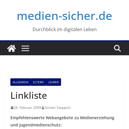
Zum
medien-sicher.de
Inhalt
springen
Durchblick im digitalen Leben
ALLGEMEIN
ELTERN
LEHRER
Linkliste
26. Februar 2009
Günter Steppich
Empfehlenswerte Webangebote zu Medienerziehung
und Jugendmedienschutz: