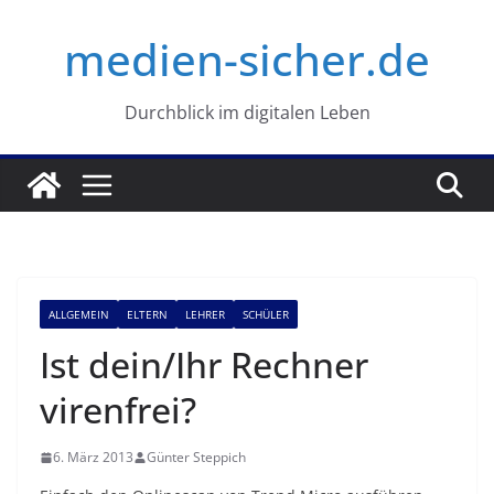
Zum
medien-sicher.de
Inhalt
springen
Durchblick im digitalen Leben
ALLGEMEIN
ELTERN
LEHRER
SCHÜLER
Ist dein/Ihr Rechner
virenfrei?
6. März 2013
Günter Steppich