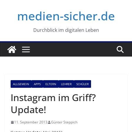
Zum
medien-sicher.de
Inhalt
springen
Durchblick im digitalen Leben
ALLGEMEIN
APPS
ELTERN
LEHRER
SCHÜLER
Instagram im Griff?
Update!
11. September 2013
Günter Steppich