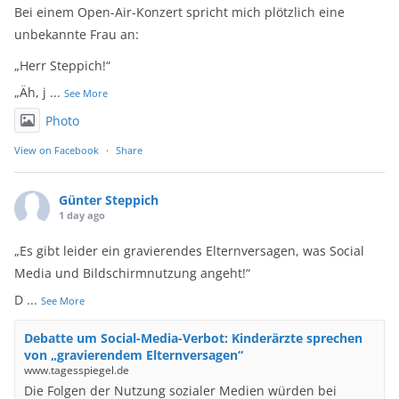
Bei einem Open-Air-Konzert spricht mich plötzlich eine
unbekannte Frau an:
„Herr Steppich!“
„Äh, j
...
See More
Photo
View on Facebook
·
Share
Günter Steppich
1 day ago
„Es gibt leider ein gravierendes Elternversagen, was Social
Media und Bildschirmnutzung angeht!“
D
...
See More
Debatte um Social-Media-Verbot: Kinderärzte sprechen
von „gravierendem Elternversagen“
www.tagesspiegel.de
Die Folgen der Nutzung sozialer Medien würden bei