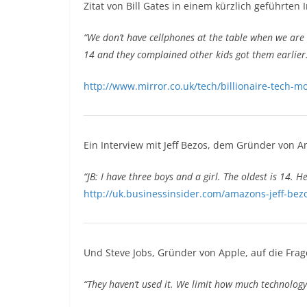
Zitat von Bill Gates in einem kürzlich geführten 
“We don’t have cellphones at the table when we are h
14 and they complained other kids got them earlier
http://www.mirror.co.uk/tech/billionaire-tech-m
Ein Interview mit Jeff Bezos, dem Gründer von 
“JB: I have three boys and a girl. The oldest is 14. H
http://uk.businessinsider.com/amazons-jeff-bezo
Und Steve Jobs, Gründer von Apple, auf die Frage
“They haven’t used it. We limit how much technology