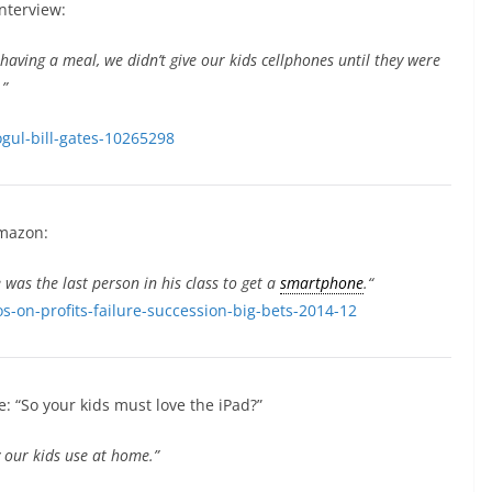
Interview:
aving a meal, we didn’t give our kids cellphones until they were
.”
ogul-bill-gates-10265298
Amazon:
e was the last person in his class to get a
smartphone
.“
s-on-profits-failure-succession-big-bets-2014-12
: “So your kids must love the iPad?”
 our kids use at home.”