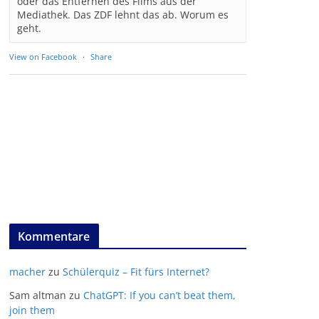
oder das Entfernen des Films aus der
Mediathek. Das ZDF lehnt das ab. Worum es
geht.
View on Facebook
·
Share
Kommentare
macher
zu
Schülerquiz – Fit fürs Internet?
Sam altman
zu
ChatGPT: If you can’t beat them,
join them