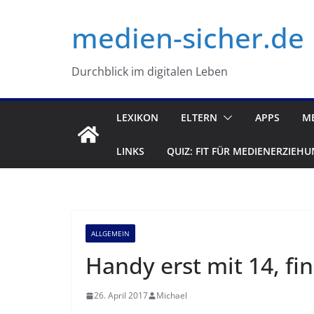
Zum
medien-sicher.de
Inhalt
springen
Durchblick im digitalen Leben
LEXIKON
ELTERN
APPS
M
LINKS
QUIZ: FIT FÜR MEDIENERZIEHU
ALLGEMEIN
Handy erst mit 14, fin
26. April 2017
Michael