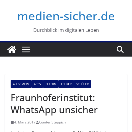
Zum
medien-sicher.de
Inhalt
springen
Durchblick im digitalen Leben
ALLGEMEIN
APPS
ELTERN
LEHRER
SCHÜLER
Fraunhoferinstitut:
WhatsApp unsicher
4. März 2017
Günter Steppich