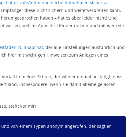
apchat private/intime/peinliche Aufnahmen sicher zu
er Empfänger diese nicht sichern und weiterverbreiten kann,
herumgesprochen haben – hat es aber leider nicht! Und
nicht wissen, welche Apps ihre Kinder nutzen und mit wem sie
eitfaden zu Snapchat,
der alle Einstellungen ausführlich und
e ich hier mit wichtigen Hinweisen zum Anlegen eines
r Vorfall in meiner Schule, der wieder einmal bestätigt, dass
ert sind, insbesondere, wenn sie damit alleine gelassen
se, steht vor mir:
 und von einem Typen anonym angerufen, der sagt er