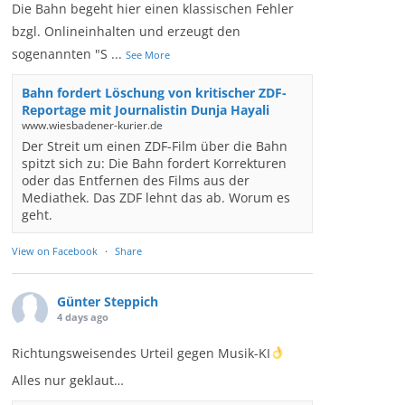
Die Bahn begeht hier einen klassischen Fehler
bzgl. Onlineinhalten und erzeugt den
sogenannten "S
...
See More
Bahn fordert Löschung von kritischer ZDF-
Reportage mit Journalistin Dunja Hayali
www.wiesbadener-kurier.de
Der Streit um einen ZDF-Film über die Bahn
spitzt sich zu: Die Bahn fordert Korrekturen
oder das Entfernen des Films aus der
Mediathek. Das ZDF lehnt das ab. Worum es
geht.
View on Facebook
·
Share
Günter Steppich
4 days ago
Richtungsweisendes Urteil gegen Musik-KI
Alles nur geklaut…