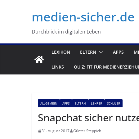
Zum
medien-sicher.de
Inhalt
springen
Durchblick im digitalen Leben
LEXIKON
ELTERN
APPS
M
LINKS
QUIZ: FIT FÜR MEDIENERZIEHU
ALLGEMEIN
APPS
ELTERN
LEHRER
SCHÜLER
Snapchat sicher nutz
31. August 2017
Günter Steppich