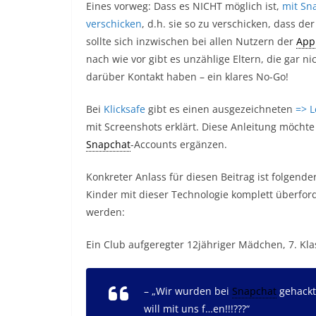
Eines vorweg: Dass es NICHT möglich ist,
mit Sn
verschicken
, d.h. sie so zu verschicken, dass d
sollte sich inzwischen bei allen Nutzern der
App
nach wie vor gibt es unzählige Eltern, die gar 
darüber Kontakt haben – ein klares No-Go!
Bei
Klicksafe
gibt es einen ausgezeichneten
=> L
mit Screenshots erklärt. Diese Anleitung möcht
Snapchat
-Accounts ergänzen.
Konkreter Anlass für diesen Beitrag ist folgende
Kinder mit dieser Technologie komplett überford
werden:
Ein Club aufgeregter 12jähriger Mädchen, 7. Klas
– „Wir wurden bei
Snapchat
gehackt
will mit uns f…en!!!
?
?
?
“