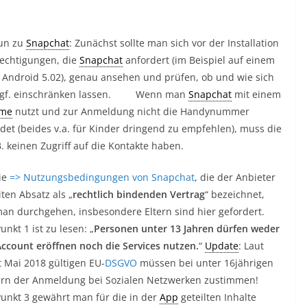
un zu
Snapchat
: Zunächst sollte man sich vor der Installation
rechtigungen, die
Snapchat
anfordert (im Beispiel auf einem
n Android 5.02), genau ansehen und prüfen, ob und wie sich
ggf. einschränken lassen. Wenn man
Snapchat
mit einem
ame
nutzt und zur Anmeldung nicht die Handynummer
et (beides v.a. für Kinder dringend zu empfehlen), muss die
. keinen Zugriff auf die Kontakte haben.
ie
=> Nutzungsbedingungen von Snapchat
, die der Anbieter
ten Absatz als „
rechtlich bindenden Vertrag
“ bezeichnet,
man durchgehen, insbesondere Eltern sind hier gefordert.
unkt 1 ist zu lesen: „
Personen unter 13 Jahren dürfen weder
Account eröffnen noch die Services nutzen.
“
Update
: Laut
t Mai 2018 gültigen EU-
DSGVO
müssen bei unter 16jährigen
tern der Anmeldung bei Sozialen Netzwerken zustimmen!
Punkt 3 gewährt man für die in der
App
geteilten Inhalte