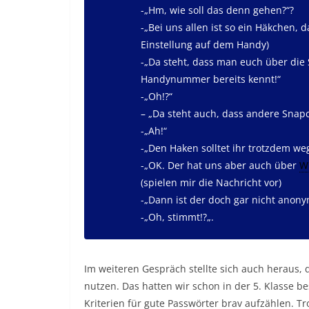
-„Hm, wie soll das denn gehen?“
?
-„Bei uns allen ist so ein Häkchen,
Einstellung auf dem Handy)
-„Da steht, dass man euch über die
Handynummer bereits kennt!“
-„Oh!
?
“
– „Da steht auch, dass andere Sna
-„Ah!“
-„Den Haken solltet ihr trotzdem w
-„OK. Der hat uns aber auch über
W
(spielen mir die Nachricht vor)
-„Dann ist der doch gar nicht anon
-„Oh, stimmt!
?
„.
Im weiteren Gespräch stellte sich auch heraus
nutzen. Das hatten wir schon in der 5. Klasse b
Kriterien für gute Passwörter brav aufzählen. T