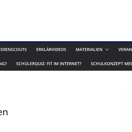
EDIENSCOUTS
ERKLÄRVIDEOS
MATERIALIEN
VERAN
NG?
SCHÜLERQUIZ: FIT IM INTERNET?
SCHULKONZEPT ME
en