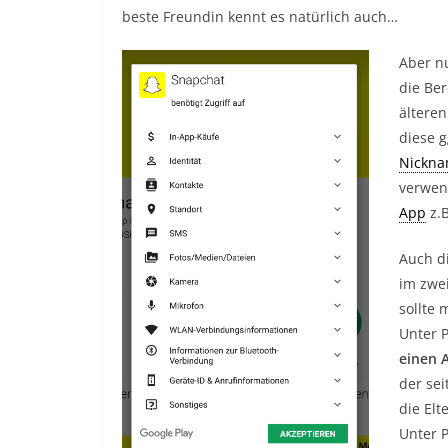
beste Freundin kennt es natürlich auch…
Aber n
die Be
ältere
diese 
Nickn
verwend
App
z.B
Auch d
im zwei
sollte 
Unter P
einen 
der sei
die El
Unter 