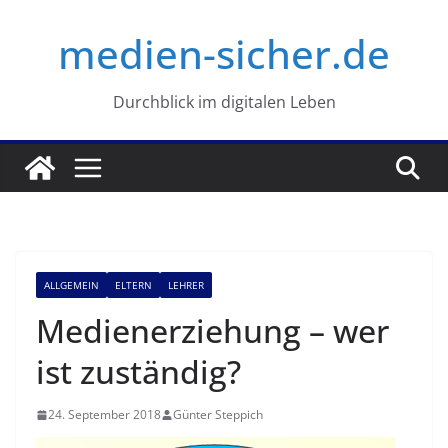
Zum
medien-sicher.de
Inhalt
springen
Durchblick im digitalen Leben
ALLGEMEIN
ELTERN
LEHRER
Medienerziehung – wer
ist zuständig?
24. September 2018
Günter Steppich