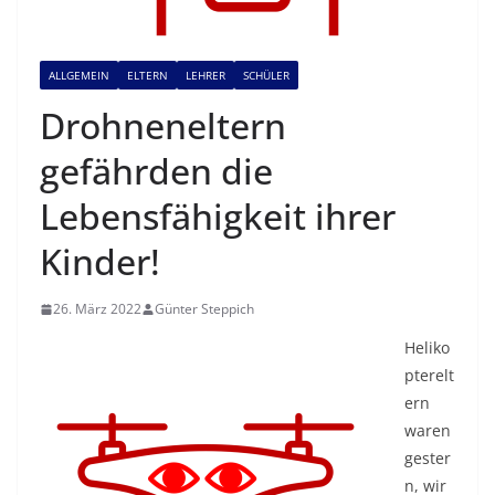
ALLGEMEIN
ELTERN
LEHRER
SCHÜLER
Drohneneltern
gefährden die
Lebensfähigkeit ihrer
Kinder!
26. März 2022
Günter Steppich
Heliko
pterelt
ern
waren
gester
n, wir