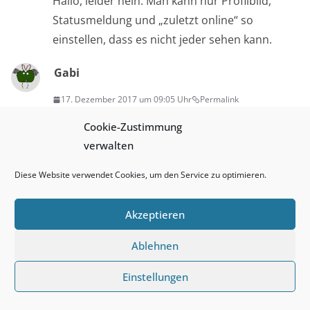
Hallo, leider nein. Man kann nur Profilbild,
Statusmeldung und „zuletzt online“ so
einstellen, dass es nicht jeder sehen kann.
Gabi
17. Dezember 2017 um 09:05 Uhr
Permalink
Hallo , kann ich irgendwie wissen wer hat
Cookie-Zustimmung
verwalten
meine Whatsapp angeschaut ? Profil usw….
Diese Website verwendet Cookies, um den Service zu optimieren.
derschlauberger
22. Oktober 2017 um 11:59 Uhr
Permalink
Akzeptieren
Wer behauptet „Ich hab nichts zu verbergen“
Ablehnen
kann dann ja auch jedem beliebigen folgende
Fragen beantworten:
Einstellungen
Wann wären Sie das letzte mal beim Arzt und