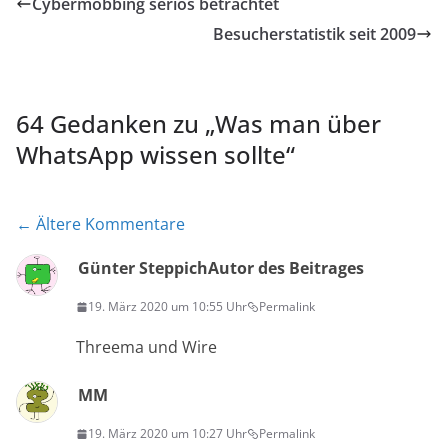
Cybermobbing seriös betrachtet
Besucherstatistik seit 2009
64 Gedanken zu „
Was man über
WhatsApp wissen sollte
“
Kommentar-
← Ältere Kommentare
Navigation
Günter Steppich
Autor des Beitrages
19. März 2020 um 10:55 Uhr
Permalink
Threema und Wire
MM
19. März 2020 um 10:27 Uhr
Permalink